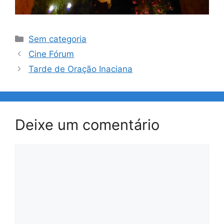
Categorias
Sem categoria
Navegação
Cine Fórum
de
Tarde de Oração Inaciana
post
Deixe um comentário
Comentário